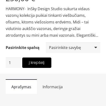
HARMONY- InSky Design Studio sukurta vidaus
vazonų kolekcija puikiai tinkanti viešbučiams,
ofisams, kitoms viešosioms erdvėms. Midi – tai
vidutinio aukščio vazonas, derinyje gražiai
atrodantys su mini arba maxi vazonais. Elegantiški…
Pasirinkite spalvą
produkto
Į krepšelį
kiekis:
"HARMONY"
midi
Aprašymas
Informacija
-
medinis
vidaus