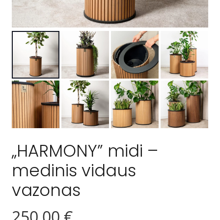
„HARMONY” midi –
medinis vidaus
vazonas
250,00
€