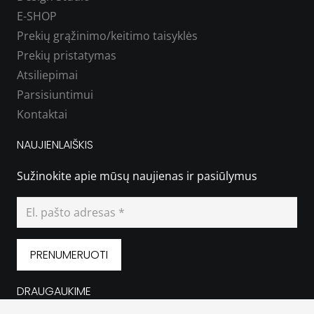
E-SHOP
Prekių grąžinimo/keitimo taisyklės
Prekių pristatymas
Atsiliepimai
Parsisiuntimui
Kontaktai
NAUJIENLAIŠKIS
Sužinokite apie
mūsų naujienas
ir pasiūlymus
PRENUMERUOTI
DRAUGAUKIME