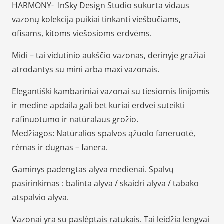
vazonas
HARMONY- InSky Design Studio sukurta vidaus
vazonų kolekcija puikiai tinkanti viešbučiams,
ofisams, kitoms viešosioms erdvėms.
Midi – tai vidutinio aukščio vazonas, derinyje gražiai
atrodantys su mini arba maxi vazonais.
Elegantiški kambariniai vazonai su tiesiomis linijomis
ir medine apdaila gali bet kuriai erdvei suteikti
rafinuotumo ir natūralaus grožio.
Medžiagos: Natūralios spalvos ąžuolo faneruotė,
rėmas ir dugnas – fanera.
Gaminys padengtas alyva medienai. Spalvų
pasirinkimas : balinta alyva / skaidri alyva / tabako
atspalvio alyva.
Vazonai yra su paslėptais ratukais. Tai leidžia lengvai