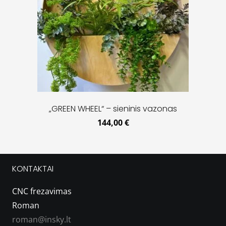
„GREEN WHEEL“ – sieninis vazonas
144,00
€
KONTAKTAI
CNC frezavimas
Roman
roman@insky.lt